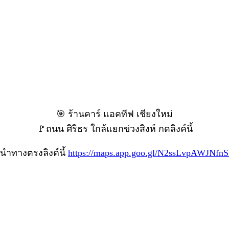
🎯 ร้านคาร์ แอคทีฟ เชียงใหม่
🚩ถนน ศิริธร ใกล้แยกข่วงสิงห์ กดลิงค์นี้
นำทางตรงลิงค์นี้
https://maps.app.goo.gl/N2ssLvpAWJNfnS